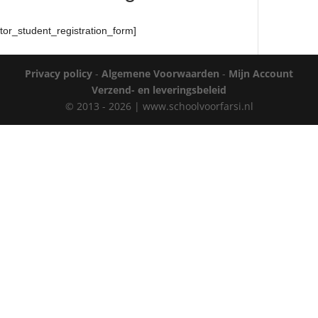
utor_student_registration_form]
Privacy policy
-
Algemene Voorwaarden
-
Mijn Account
Verzend- en leveringsbeleid
© 2013 - 2026 | www.schoolvoorfarsi.nl