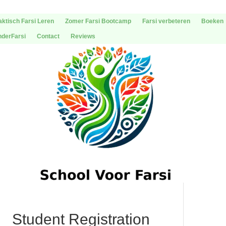
aktisch Farsi Leren
Zomer Farsi Bootcamp
Farsi verbeteren
Boeken
nderFarsi
Contact
Reviews
Student Registration